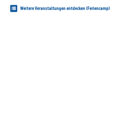
Weitere Veranstaltungen entdecken (Feriencamp)
Cookie-Einstellungen
Teilnahmebedingungen (Events)
Datenschutzerklärung