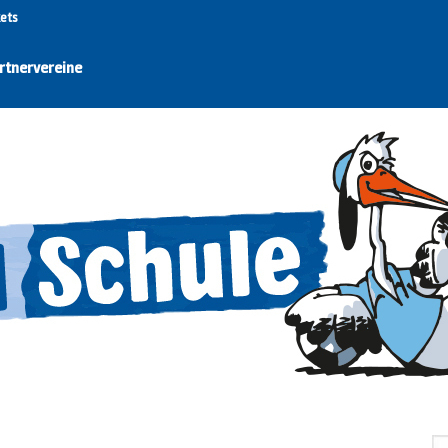
kets
rtnervereine