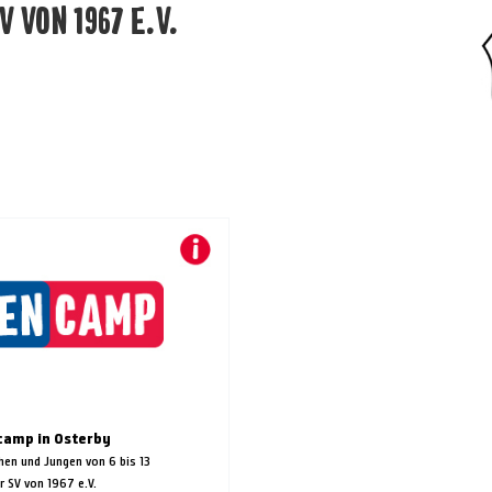
 VON 1967 E.V.
camp in Osterby
hen und Jungen von 6 bis 13
r SV von 1967 e.V.