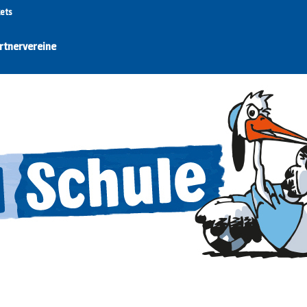
kets
rtnervereine