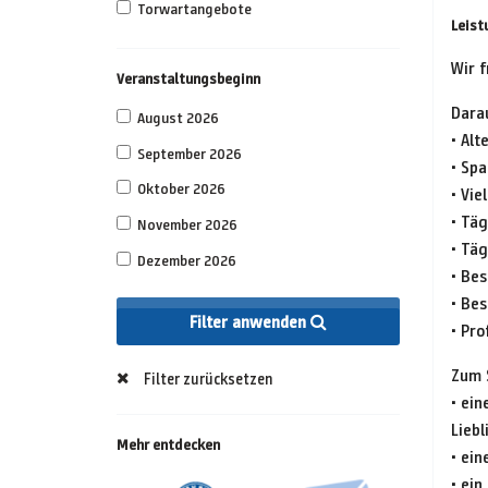
Torwartangebote
Leist
Wir f
Veranstaltungsbeginn
Dara
August 2026
• Al
September 2026
• Sp
Oktober 2026
• Vie
• Tä
November 2026
• Tä
Dezember 2026
• Be
• Bes
Filter anwenden
• Pro
Zum 
Filter zurücksetzen
• ein
Lieb
Mehr entdecken
• ein
• ein