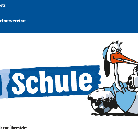
kets
rtnervereine
k zur Übersicht