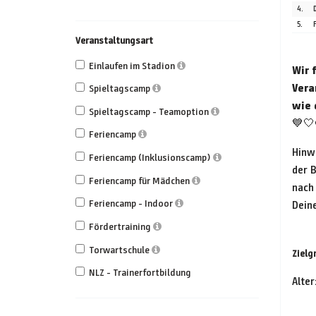
4.
5.
Veranstaltungsart
Einlaufen im Stadion
Wir 
Vera
Spieltagscamp
wie 
Spieltagscamp - Teamoption
💙🤍
Feriencamp
Hinw
Feriencamp (Inklusionscamp)
der B
Feriencamp für Mädchen
nach 
Feriencamp - Indoor
Dein
Fördertraining
Torwartschule
Zielg
NLZ - Trainerfortbildung
Alter