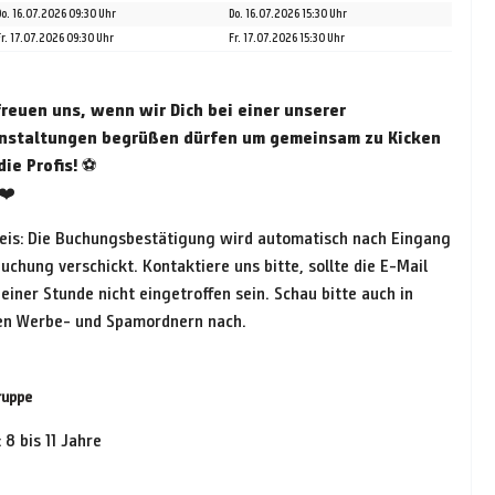
Do. 16.07.2026 09:30 Uhr
Do. 16.07.2026 15:30 Uhr
Fr. 17.07.2026 09:30 Uhr
Fr. 17.07.2026 15:30 Uhr
freuen uns, wenn wir Dich bei einer unserer
nstaltungen begrüßen dürfen um gemeinsam zu Kicken
die Profis!
⚽
❤️
eis: Die Buchungsbestätigung wird automatisch nach Eingang
uchung verschickt. Kontaktiere uns bitte, sollte die E-Mail
einer Stunde nicht eingetroffen sein. Schau bitte auch in
en Werbe- und Spamordnern nach.
ruppe
: 8 bis 11 Jahre