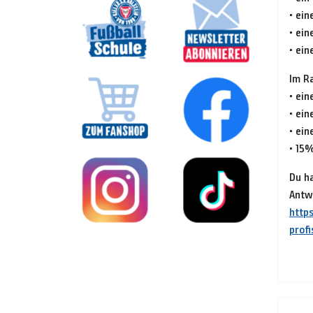
• ein
• ein
• ein
Im R
• ein
• ein
• ei
• 15
Du h
Antwo
http
profi