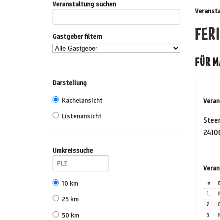
Veranstaltung suchen
Veranst
FER
Gastgeber filtern
FÜR M
Darstellung
Kachelansicht
Veran
Listenansicht
Stee
24106
Umkreissuche
Veran
10 km
#
1.
25 km
2.
50 km
3.