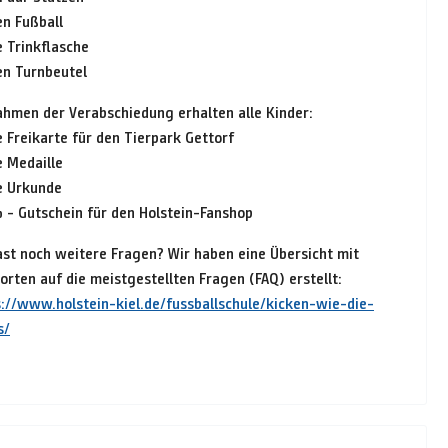
en Fußball
e Trinkflasche
en Turnbeutel
ahmen der Verabschiedung erhalten alle Kinder:
e Freikarte für den Tierpark Gettorf
e Medaille
ne Urkunde
% - Gutschein für den Holstein-Fanshop
ast noch weitere Fragen? Wir haben eine Übersicht mit
rten auf die meistgestellten Fragen (FAQ) erstellt:
s://www.holstein-kiel.de/fussballschule/kicken-wie-die-
s/