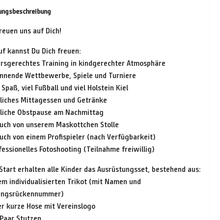
ungsbeschreibung
reuen uns auf Dich!
uf kannst Du Dich freuen:
tersgerechtes Training in kindgerechter Atmosphäre
annende Wettbewerbe, Spiele und Turniere
l Spaß, viel Fußball und viel Holstein Kiel
gliches Mittagessen und Getränke
gliche Obstpause am Nachmittag
such von unserem Maskottchen Stolle
uch von einem Profispieler (nach Verfügbarkeit)
fessionelles Fotoshooting (Teilnahme freiwillig)
Start erhalten alle Kinder das Ausrüstungsset, bestehend aus:
em individualisierten Trikot (mit Namen und
lingsrückennummer)
er kurze Hose mit Vereinslogo
 Paar Stutzen